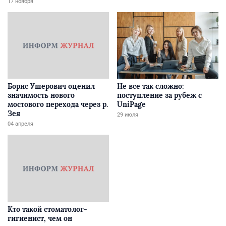
17 ноября
Борис Ушерович оценил
Не все так сложно:
значимость нового
поступление за рубеж с
мостового перехода через р.
UniPage
Зея
29 июля
04 апреля
Кто такой стоматолог-
гигиенист, чем он