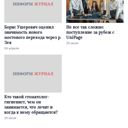
Борис Ушерович оценил
Не все так сложно:
значимость нового
поступление за рубеж с
мостового перехода через р.
UniPage
Зея
29 июля
04 апреля
Кто такой стоматолог-
гигиенист, чем он
занимается, что лечит и
когда к нему обращаются?
29 июля