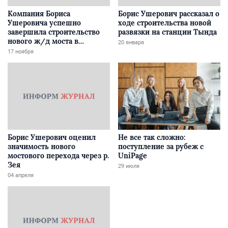
Компания Бориса
Борис Ушерович рассказал о
Ушеровича успешно
ходе строительства новой
завершила строительство
развязки на станции Тында
нового ж/д моста в
20 января
Забайкалье
17 ноября
Борис Ушерович оценил
Не все так сложно:
значимость нового
поступление за рубеж с
мостового перехода через р.
UniPage
Зея
29 июля
04 апреля