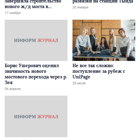
завершила строительство
развязки на станции Тында
нового ж/д моста в
20 января
Забайкалье
17 ноября
Борис Ушерович оценил
Не все так сложно:
значимость нового
поступление за рубеж с
мостового перехода через р.
UniPage
Зея
29 июля
04 апреля