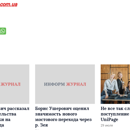
.com.ua
ич рассказал
Борис Ушерович оценил
Не все так с
ельства
значимость нового
поступление 
ки на
мостового перехода через
UniPage
да
р. Зея
29 июля