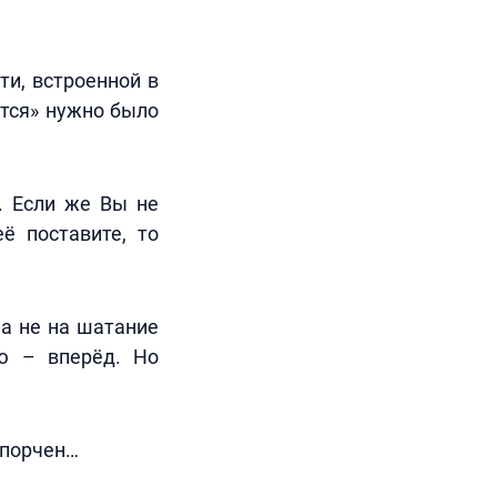
ти, встроенной в
ется» нужно было
. Если же Вы не
её поставите, то
 а не на шатание
ию – вперёд. Но
спорчен…