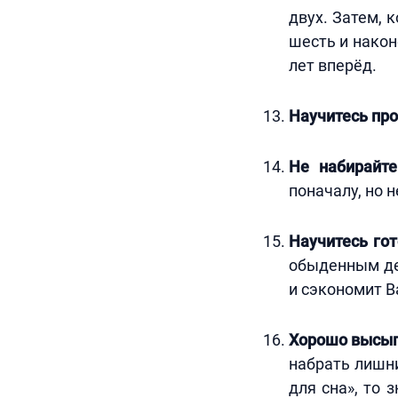
двух. Затем, 
шесть и након
лет вперёд.
Научитесь пр
Не набирайт
поначалу, но н
Научитесь го
обыденным дел
и сэкономит В
Хорошо высып
набрать лишни
для сна», то