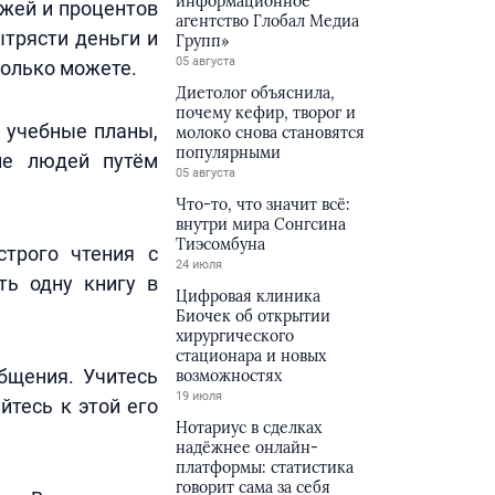
информационное
ежей и процентов
агентство Глобал Медиа
ытрясти деньги и
Групп»
05 августа
колько можете.
Диетолог объяснила,
почему кефир, творог и
т учебные планы,
молоко снова становятся
популярными
ие людей путём
05 августа
Что-то, что значит всё:
внутри мира Сонгсина
Тиэсомбуна
строго чтения с
24 июля
ть одну книгу в
Цифровая клиника
Биочек об открытии
хирургического
стационара и новых
бщения. Учитесь
возможностях
19 июля
йтесь к этой его
Нотариус в сделках
надёжнее онлайн-
платформы: статистика
говорит сама за себя