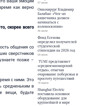
 что Ваши эмоции
07 июля
время как верно
Онкохирург Владимир
Балабан: «Чек-ап
кишечника должен
начинаться с
колоноскопии»
то, скорее всего
06 июля
Фонд Есенова
определил получателей
студенческой
ность общения со
стипендии на 2026 год
ших сверстников
04 июня
узнаете позже –
TUMI представляет
«средиземноморский
отдых», отмечая
очарование побережья и
простоту путешествий
время с ними. Это
18 марта
ь средненьким в
Shanghai Electric
е вещи, будьте
поставила основное
оборудование для
крупнейшей в мире