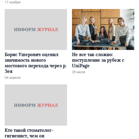
Забайкалье
17 ноября
Борис Ушерович оценил
Не все так сложно:
значимость нового
поступление за рубеж с
мостового перехода через р.
UniPage
Зея
29 июля
04 апреля
Кто такой стоматолог-
гигиенист, чем он