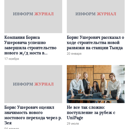
Компания Бориса
Борис Ушерович рассказал о
Ушеровича успешно
ходе строительства новой
завершила строительство
развязки на станции Тында
нового ж/д моста в
20 января
Забайкалье
17 ноября
Борис Ушерович оценил
Не все так сложно:
значимость нового
поступление за рубеж с
мостового перехода через р.
UniPage
Зея
29 июля
04 апреля