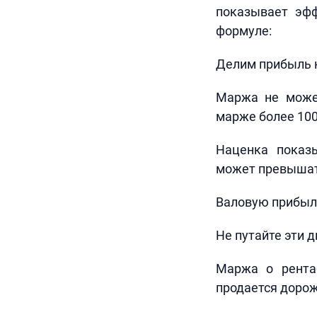
показывает эфф
формуле:
Делим прибыль н
Маржа не може
марже более 100%
Наценка показы
может превышать
Валовую прибыл
Не путайте эти д
Маржа о рентаб
продается дорож