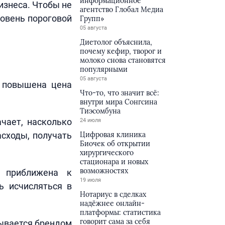
информационное
изнеса. Чтобы не
агентство Глобал Медиа
ровень пороговой
Групп»
05 августа
Диетолог объяснила,
почему кефир, творог и
молоко снова становятся
популярными
05 августа
о повышена цена
Что-то, что значит всё:
внутри мира Сонгсина
Тиэсомбуна
чает, насколько
24 июля
асходы, получать
Цифровая клиника
Биочек об открытии
хирургического
стационара и новых
возможностях
 приближена к
19 июля
ь исчисляться в
Нотариус в сделках
надёжнее онлайн-
платформы: статистика
говорит сама за себя
дывается брендом