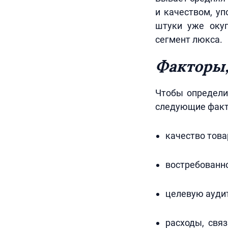
и качеством, уп
штуки уже оку
сегмент люкса.
Факторы,
Чтобы определит
следующие факт
качество това
востребованно
целевую аудит
расходы, свя