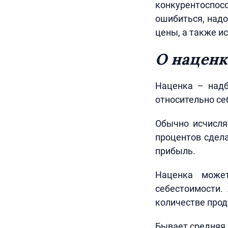
конкурентоспосо
ошибиться, надо
цены, а также и
О наценк
Наценка – надб
относительно се
Обычно исчисля
процентов сдела
прибыль.
Наценка може
себестоимости.
количестве прод
Бывает средняя 