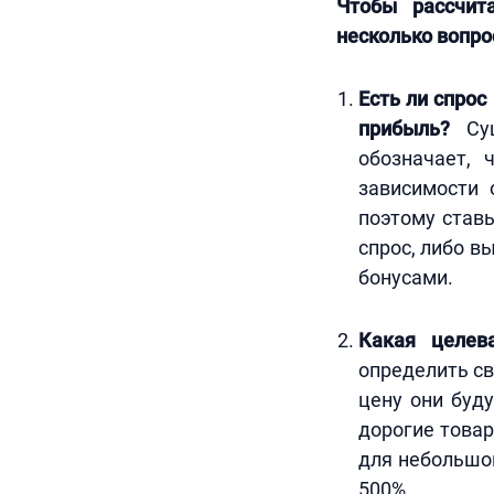
Чтобы рассчит
несколько вопро
Есть ли спрос
прибыль?
Сущ
обозначает, 
зависимости 
поэтому став
спрос, либо в
бонусами.
Какая целев
определить св
цену они буду
дорогие товар
для небольшой
500%.