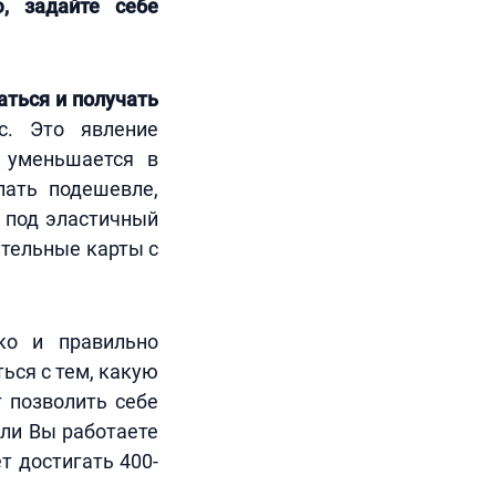
, задайте себе
аться и получать
с. Это явление
и уменьшается в
пать подешевле,
т под эластичный
ительные карты с
ко и правильно
ься с тем, какую
т позволить себе
сли Вы работаете
т достигать 400-