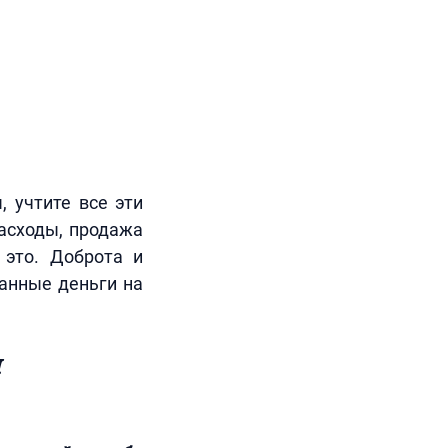
, учтите все эти
асходы, продажа
 это. Доброта и
танные деньги на
ы