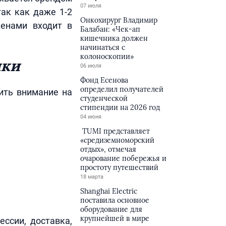
07 июля
так как даже 1-2
Онкохирург Владимир
енами входит в
Балабан: «Чек-ап
кишечника должен
начинаться с
колоноскопии»
нки
06 июля
Фонд Есенова
определил получателей
тить внимание на
студенческой
стипендии на 2026 год
04 июня
TUMI представляет
«средиземноморский
отдых», отмечая
очарование побережья и
простоту путешествий
18 марта
Shanghai Electric
поставила основное
оборудование для
крупнейшей в мире
ессии, доставка,