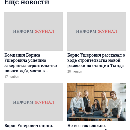
Еще новости
Компания Бориса
Борис Ушерович рассказал о
Ушеровича успешно
ходе строительства новой
завершила строительство
развязки на станции Тында
нового ж/д моста в
20 января
Забайкалье
17 ноября
Борис Ушерович оценил
Не все так сложно: