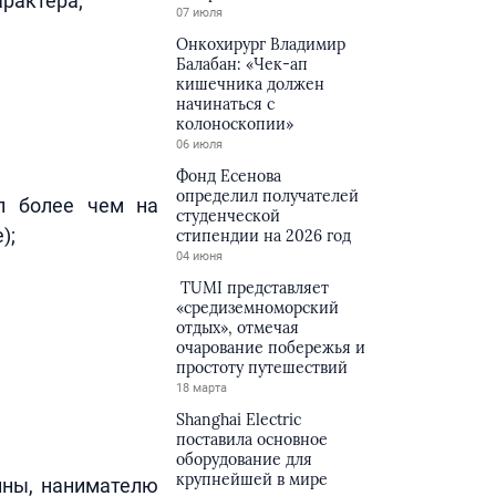
рактера;
07 июля
Онкохирург Владимир
Балабан: «Чек-ап
кишечника должен
начинаться с
колоноскопии»
06 июля
Фонд Есенова
определил получателей
п более чем на
студенческой
);
стипендии на 2026 год
04 июня
TUMI представляет
«средиземноморский
отдых», отмечая
очарование побережья и
простоту путешествий
18 марта
Shanghai Electric
поставила основное
оборудование для
крупнейшей в мире
ины, нанимателю