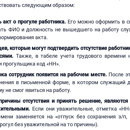
ствовать следующим образом:
 акт о прогуле работника.
Его можно оформить в с
зать ФИО и должность не вышедшего на работу слу
формирования акта.
ев, которые могут подтвердить отсутствие работник
сями.
Также, в табеле учета трудового времени 
 прогульщика код «НН».
ка сотрудник появится на рабочем месте.
После эт
снения в письменной форме, в котором служащий 
у не смог явиться на работу.
причины отсутствия и принять решение, являются
жительными.
Если они уважительные, отметка «НН»
емени заменяется на «отпуск без сохранения з/п,
прогул без уважительной на то причины).