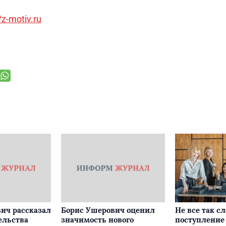
/z-motiv.ru
ич рассказал
Борис Ушерович оценил
Не все так с
ельства
значимость нового
поступление 