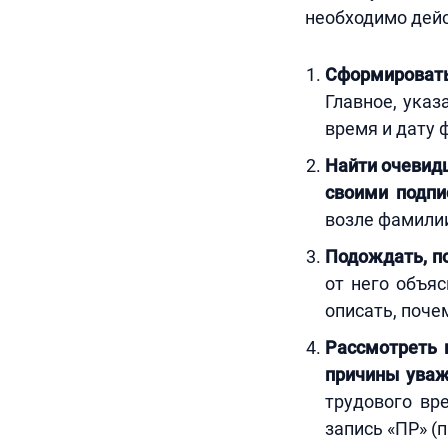
необходимо дей
Сформировать
Главное, ука
время и дату 
Найти очевидц
своими подпи
возле фамилии
Подождать, по
от него объя
описать, почем
Рассмотреть 
причины ува
трудового вр
запись «ПР» (