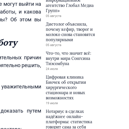
информационное
е могут выйти на
агентство Глобал Медиа
Групп»
аботы, и какова
05 августа
ины? Об этом вы
Диетолог объяснила,
почему кефир, творог и
молоко снова становятся
боту
популярными
05 августа
Что-то, что значит всё:
ительных причин
внутри мира Сонгсина
Тиэсомбуна
оятельно решить,
24 июля
Цифровая клиника
Биочек об открытии
т уважительными
хирургического
стационара и новых
возможностях
19 июля
 доказать путем
Нотариус в сделках
надёжнее онлайн-
платформы: статистика
говорит сама за себя