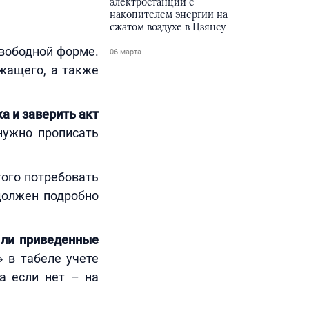
электростанции с
накопителем энергии на
сжатом воздухе в Цзянсу
вободной форме.
06 марта
жащего, а также
а и заверить акт
нужно прописать
ого потребовать
должен подробно
 ли приведенные
 в табеле учете
 а если нет – на