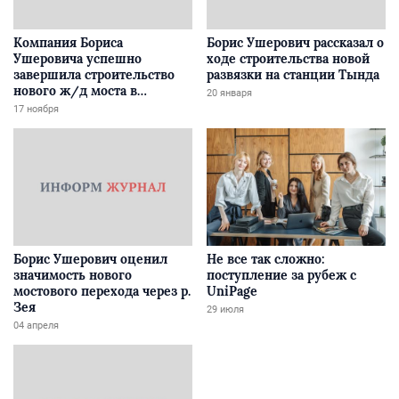
Компания Бориса
Борис Ушерович рассказал о
Ушеровича успешно
ходе строительства новой
завершила строительство
развязки на станции Тында
нового ж/д моста в
20 января
Забайкалье
17 ноября
Борис Ушерович оценил
Не все так сложно:
значимость нового
поступление за рубеж с
мостового перехода через р.
UniPage
Зея
29 июля
04 апреля