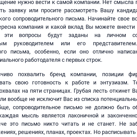
ащение нужно вести к самой компании. Нет смысла п
ть заявку или просите рассмотреть Вашу кандида
кого сопроводительного письма. Начинайте свое вс
ресна компания и какой вклад Вы можете внести 
 эти вопросы будут заданы на личном со
нным руководителем или его представител
ого письма, особенно, если оно отлично напис
иального работодателя с первых строк.
чиво похвалить бренд компании, позиции ф
вать свою готовность к работе и энтузиазм. 
охвалах на пяти страницах. Грубая лесть откинет 
сли вообще не исключит Вас из списка потенциальн
бще, сопроводительное письмо не должно быть 
 каждая мысль является лаконичной и законченно
аче это письмо никто читать и не станет. Не за
ниях, решениях, планах, проектах. Но расписывать 