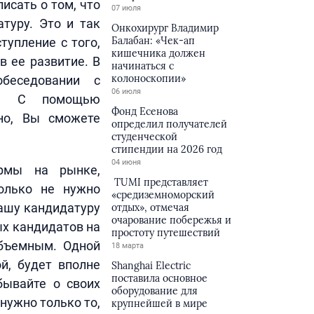
исать о том, что
07 июля
туру. Это и так
Онкохирург Владимир
Балабан: «Чек-ап
тупление с того,
кишечника должен
в ее развитие. В
начинаться с
колоноскопии»
беседовании с
06 июля
ем. С помощью
Фонд Есенова
ано, Вы сможете
определил получателей
студенческой
стипендии на 2026 год
04 июня
ирмы на рынке,
TUMI представляет
Только не нужно
«средиземноморский
Вашу кандидатуру
отдых», отмечая
очарование побережья и
ых кандидатов на
простоту путешествий
объемным. Одной
18 марта
й, будет вполне
Shanghai Electric
поставила основное
бывайте о своих
оборудование для
нужно только то,
крупнейшей в мире