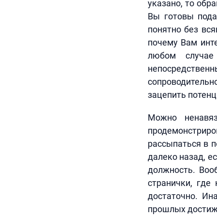
указано, то обр
Вы готовы пода
понятно без вся
почему Вам инте
любом случае
непосредстве
сопроводительн
зацепить потенц
Можно ненавяз
продемонстриро
рассыпаться в п
далеко назад, е
должность. Воо
странички, где
достаточно. Ин
прошлых достиже