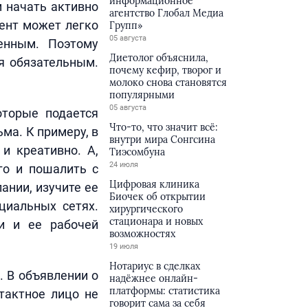
информационное
 начать активно
агентство Глобал Медиа
ент может легко
Групп»
05 августа
енным. Поэтому
Диетолог объяснила,
я обязательным.
почему кефир, творог и
молоко снова становятся
популярными
05 августа
оторые подается
Что-то, что значит всё:
ма. К примеру, в
внутри мира Сонгсина
и креативно. А,
Тиэсомбуна
24 июля
го и пошалить с
Цифровая клиника
ании, изучите ее
Биочек об открытии
циальных сетях.
хирургического
стационара и новых
и и ее рабочей
возможностях
19 июля
Нотариус в сделках
 В объявлении о
надёжнее онлайн-
платформы: статистика
тактное лицо не
говорит сама за себя