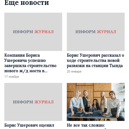
Еще новости
Компания Бориса
Борис Ушерович рассказал о
Ушеровича успешно
ходе строительства новой
завершила строительство
развязки на станции Тында
нового ж/д моста в
20 января
Забайкалье
17 ноября
Борис Ушерович оценил
Не все так сложно: