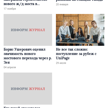
нового ж/д моста в
20 января
Забайкалье
17 ноября
Борис Ушерович оценил
Не все так сложно:
значимость нового
поступление за рубеж с
мостового перехода через р.
UniPage
Зея
29 июля
04 апреля