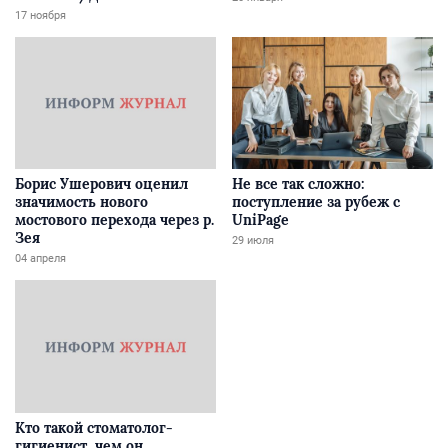
Забайкалье
17 ноября
Борис Ушерович оценил
Не все так сложно:
значимость нового
поступление за рубеж с
мостового перехода через р.
UniPage
Зея
29 июля
04 апреля
Кто такой стоматолог-
гигиенист, чем он