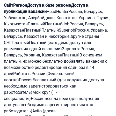
Сайт
Регион
Доступ к базе резюме
Доступ к
публикации вакансий
HeadHunterРоссия, Беларусь,
Узбекистан, Азербайджан, Казахстан, Украина, Грузия,
КыргызстанПлатныйПлатныйJobРоссия, Беларусь,
КазахстанПлатныйПлатныйSuperjobРоссия, Украина,
Беларусь, Казахстан и некоторые другие страны
СНГПлатныйПлатный (есть демо-доступ для
размещения одной вакансии)ЗарплатаРоссия,
Беларусь, Украина, КазахстанПлатныйВ основном
платный, но можно бесплатно добавлять вакансии с
возможностью редактирования один раз в 14
днейРабота в России (Федеральный
портал)РоссияБесплатный (для получения доступа
необходимо зарегистрироваться как
работодатель)Мой круг (IT-
специалисты)РоссияБесплатный (для получения
доступа необходимо зарегистрироваться как
работодатель)Avito (доска