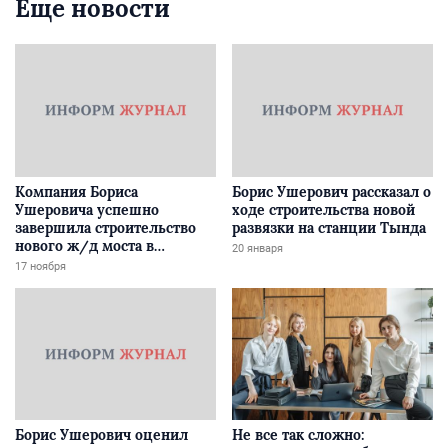
Еще новости
Компания Бориса
Борис Ушерович рассказал о
Ушеровича успешно
ходе строительства новой
завершила строительство
развязки на станции Тында
нового ж/д моста в
20 января
Забайкалье
17 ноября
Борис Ушерович оценил
Не все так сложно: