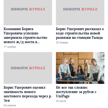
Компания Бориса
Борис Ушерович рассказал о
Ушеровича успешно
ходе строительства новой
завершила строительство
развязки на станции Тында
нового ж/д моста в
20 января
Забайкалье
17 ноября
Борис Ушерович оценил
Не все так сложно:
значимость нового
поступление за рубеж с
мостового перехода через р.
UniPage
Зея
29 июля
04 апреля