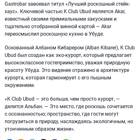
Gastrobar завоевал титул «Лучший роскошный стейк-
хаус». Ключевой частью K Club Ubud является Akar,
известный своими премиальными закусками и
тщательно отобранной винной картой — Akar
переосмыслил роскошную кухню в Убуде.
Основанный Албаном Кибарером (Alban Kibarer), K Club
Ubud был создан как эко-курорт, который предлагает
высококлассное гостеприимство, уважая природную
красоту Убуда. Это видение отражено в архитектуре
курорта, которая гармонирует с его пышным
окружением.
«K Club Ubud — это больше, чем просто курорт, —
делится Альбан. — Это место, где роскошь сочетается
с осознанностью; пространство, где гости могут
погрузиться в природу, наслаждаясь экологичным, но
утонченным образом жизни».