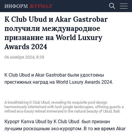
K Club Ubud и Akar Gastrobar
получили международное
признание на World Luxury
Awards 2024
06 ноября 2024, 8:39
K Club Ubud и Akar Gastrobar были удостоены
престижных наград на World Luxury Awards 2024.
A breathtaking K Club Ubud, revealing its exquisite pool design
harmoniously intertwined with lush jungle landscapes, offering guests a
refined eco-luxury retreat immersed in the natural beauty of Ubud, Bali.
Курорт Kanva Ubud by K Club Ubud был признан
лучшим роскошным эко-курортом. В то же время Akar