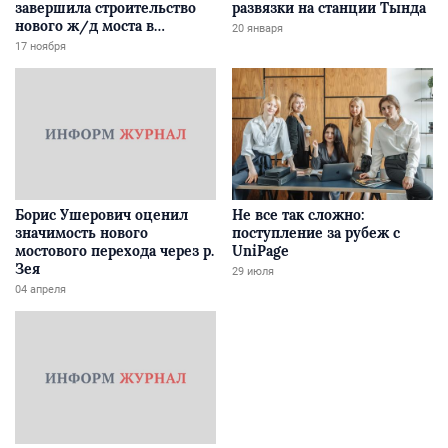
завершила строительство
развязки на станции Тында
нового ж/д моста в
20 января
Забайкалье
17 ноября
Борис Ушерович оценил
Не все так сложно:
значимость нового
поступление за рубеж с
мостового перехода через р.
UniPage
Зея
29 июля
04 апреля