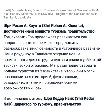
(Left) Mr. Kedar Naik, Director Tourism, Government of Goa met with Mr.
Alok Pandey, Minister/PR to SCO-RATS (Right) at the Goa Roadshow in
Tashkent, Uzbekistan
Шри Рохан А. Хаунте (Shri Rohan A. Khaunte),
достопочтенный министр туризма
,
правительство
Гоа,
сказал: «Гоа продолжает развиваться как
направление, которое может предложить
разнообразие, инклюзивность и устойчивое развитие.
Наше роуд-шоу в Ташкенте открыло новые
возможности для сотрудничества и связи с узбекской
туристической отраслью. Мы рады приветствовать
больше туристов из Узбекистана, чтобы они могли
познакомиться с историей, фестивалями,
оздоровительными и приключенческими
возможностями Гоа».
В дополнение к этому,
Шри Кедар Наик (Shri Kedar
Naik), директор по туризму
,
правительство