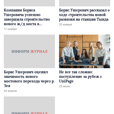
Компания Бориса
Борис Ушерович рассказал о
Ушеровича успешно
ходе строительства новой
завершила строительство
развязки на станции Тында
нового ж/д моста в
20 января
Забайкалье
17 ноября
Борис Ушерович оценил
Не все так сложно:
значимость нового
поступление за рубеж с
мостового перехода через р.
UniPage
Зея
29 июля
04 апреля