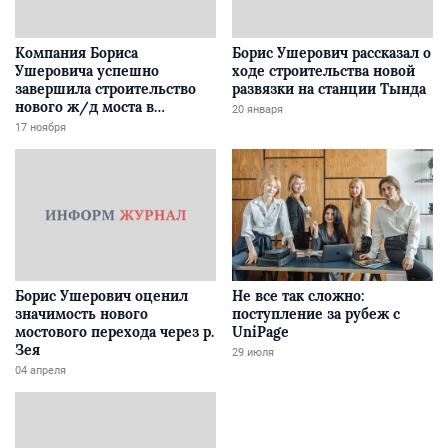
Компания Бориса
Борис Ушерович рассказал о
Ушеровича успешно
ходе строительства новой
завершила строительство
развязки на станции Тында
нового ж/д моста в
20 января
Забайкалье
17 ноября
Борис Ушерович оценил
Не все так сложно:
значимость нового
поступление за рубеж с
мостового перехода через р.
UniPage
Зея
29 июля
04 апреля