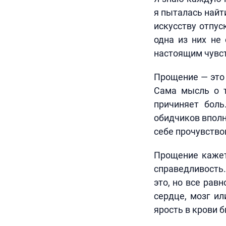
я пыталась найт
искусству отпус
одна из них не
настоящим чувс
Прощение — это 
Сама мысль о т
причиняет бол
обидчиков вполн
себе прочувствов
Прощение кажет
справедливость.
это, но все рав
сердце, мозг ил
ярость в крови б