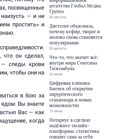
информационное
агентство Глобал Медиа
гах, посвященные
Групп»
 наизусть — и ни
05 августа
ием простить» и
Диетолог объяснила,
почему кефир, творог и
знаю.
молоко снова становятся
популярными
 справедливости.
05 августа
 что он сделал,
Что-то, что значит всё:
внутри мира Сонгсина
 — следы крови
Тиэсомбуна
им, чтобы они на
24 июля
Цифровая клиника
Биочек об открытии
хирургического
ваться в бою за
стационара и новых
 ядом. Вы знаете
возможностях
частью Вас — как
19 июля
 ощущение, когда
Нотариус в сделках
надёжнее онлайн-
платформы: статистика
говорит сама за себя