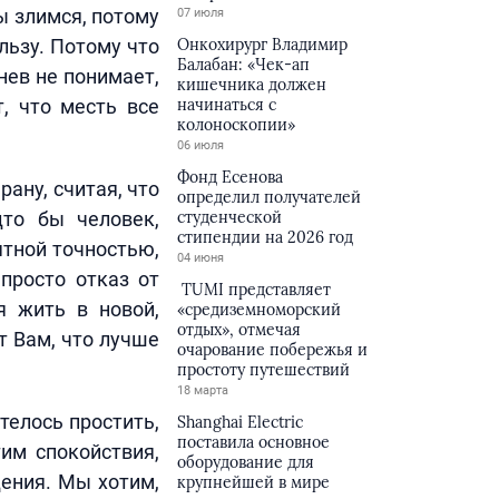
ы злимся, потому
07 июля
льзу. Потому что
Онкохирург Владимир
Балабан: «Чек-ап
нев не понимает,
кишечника должен
, что месть все
начинаться с
колоноскопии»
06 июля
Фонд Есенова
ану, считая, что
определил получателей
то бы человек,
студенческой
стипендии на 2026 год
ятной точностью,
04 июня
 просто отказ от
TUMI представляет
я жить в новой,
«средиземноморский
отдых», отмечая
т Вам, что лучше
очарование побережья и
простоту путешествий
18 марта
телось простить,
Shanghai Electric
поставила основное
им спокойствия,
оборудование для
ения. Мы хотим,
крупнейшей в мире