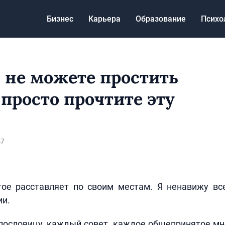
Бизнес
Карьера
Образование
Психо
 не можете простить
 просто прочтите эту
47
гое расставляет по своим местам. Я ненавижу в
ии.
ословицу, каждый совет, каждое общепринятое мн