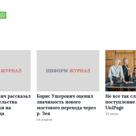
ич рассказал
Борис Ушерович оценил
Не все так с
ельства
значимость нового
поступление 
ки на
мостового перехода через
UniPage
да
р. Зея
29 июля
04 апреля