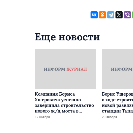
Еще новости
Компания Бориса
Борис Ушеров
Ушеровича успешно
о ходе строит
завершила строительство
новой развяз
нового ж/д моста в
станции Тын
Забайкалье
17 ноября
20 января