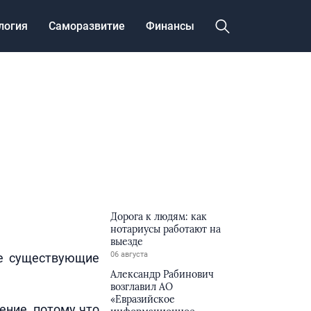
логия
Саморазвитие
Финансы
Дорога к людям: как
нотариусы работают на
выезде
06 августа
се существующие
Александр Рабинович
возглавил АО
«Евразийское
ение, потому что