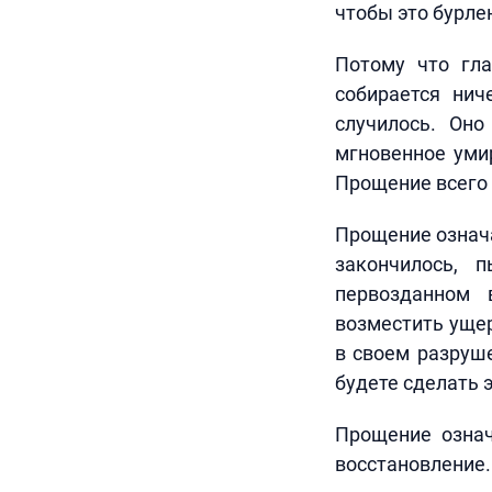
чтобы это бурлен
Потому что гл
собирается нич
случилось. Он
мгновенное уми
Прощение всего 
Прощение означа
закончилось, 
первозданном 
возместить ущер
в своем разруше
будете сделать э
Прощение означ
восстановление.