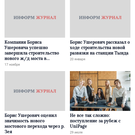
Компания Бориса
Борис Ушерович рассказал о
Ушеровича успешно
ходе строительства новой
завершила строительство
развязки на станции Тында
нового ж/д моста в
20 января
Забайкалье
17 ноября
Борис Ушерович оценил
Не все так сложно:
значимость нового
поступление за рубеж с
мостового перехода через р.
UniPage
Зея
29 июля