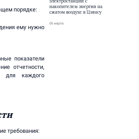
электростанции с
накопителем энергии на
ющем порядке:
сжатом воздухе в Цзянсу
06 марта
едения ему нужно
вные показатели
ние отчетности,
и для каждого
сти
ие требования: