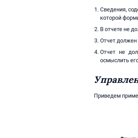
Сведения, сод
которой форми
В отчете не д
Отчет должен 
Отчет не до
осмыслить ег
Управлен
Приведем пример