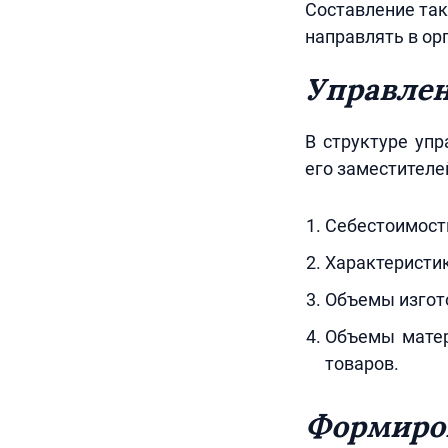
Составление так
направлять в ор
Управлен
В структуре упр
его заместителе
Себестоимост
Характеристик
Объемы изгото
Объемы матер
товаров.
Формиров