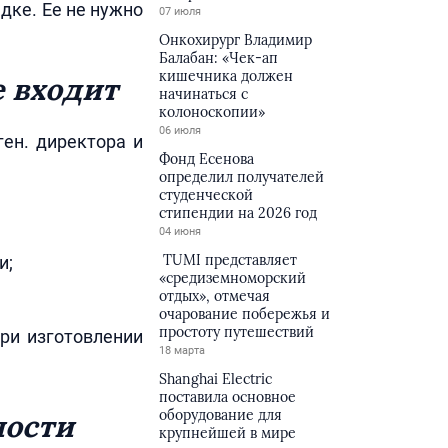
дке. Ее не нужно
07 июля
Онкохирург Владимир
Балабан: «Чек-ап
кишечника должен
е входит
начинаться с
колоноскопии»
06 июля
ген. директора и
Фонд Есенова
определил получателей
студенческой
стипендии на 2026 год
04 июня
TUMI представляет
и;
«средиземноморский
отдых», отмечая
очарование побережья и
простоту путешествий
ри изготовлении
18 марта
Shanghai Electric
поставила основное
оборудование для
ности
крупнейшей в мире