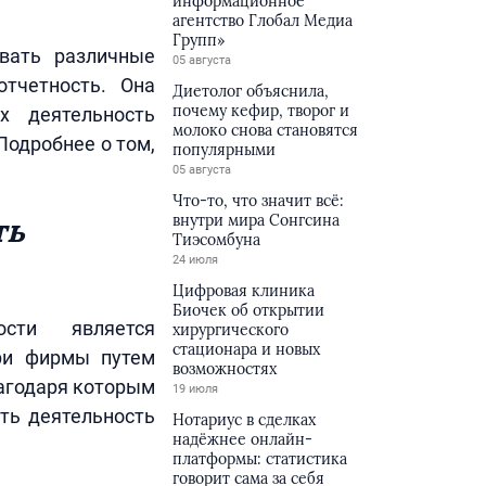
информационное
агентство Глобал Медиа
Групп»
авать различные
05 августа
тчетность. Она
Диетолог объяснила,
почему кефир, творог и
х деятельность
молоко снова становятся
Подробнее о том,
популярными
05 августа
Что-то, что значит всё:
ть
внутри мира Сонгсина
Тиэсомбуна
24 июля
Цифровая клиника
Биочек об открытии
ости является
хирургического
стационара и новых
три фирмы путем
возможностях
лагодаря которым
19 июля
ать деятельность
Нотариус в сделках
надёжнее онлайн-
платформы: статистика
говорит сама за себя