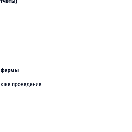
отчеты)
и фирмы
также проведение