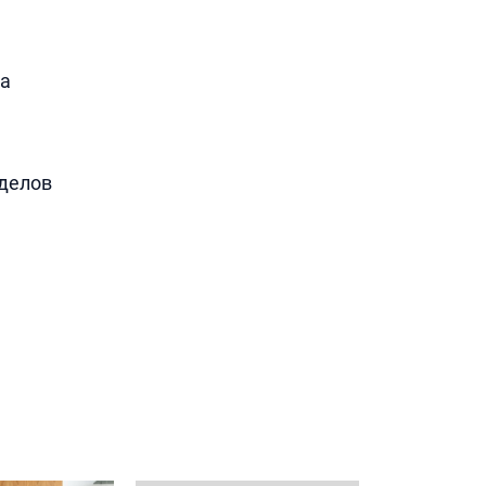
да
делов