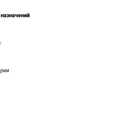
 назначений
л
ерии