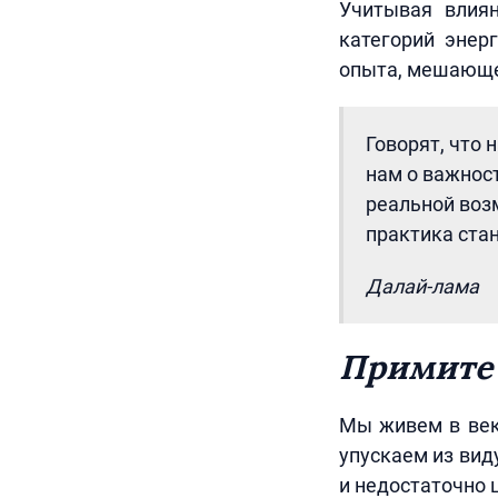
Учитывая влиян
категорий энер
опыта, мешающе
Говорят, что
нам о важност
реальной воз
практика ста
Далай-лама
Примите
Мы живем в век
упускаем из вид
и недостаточно ц