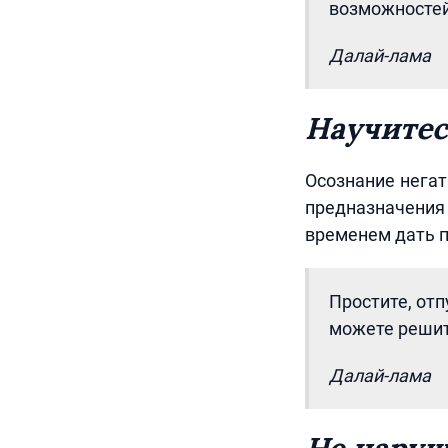
возможностей
Далай-лама
Научитес
Осознание негат
предназначени
временем дать п
Простите, отп
можете решит
Далай-лама