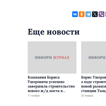
Еще новости
Компания Бориса
Борис Ушеров
Ушеровича успешно
о ходе строит
завершила строительство
новой развяз
нового ж/д моста в
станции Тын
Забайкалье
17 ноября
20 января