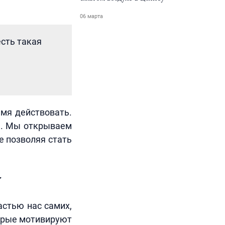
06 марта
есть такая
емя действовать.
нь. Мы открываем
е позволяя стать
астью нас самих,
торые мотивируют