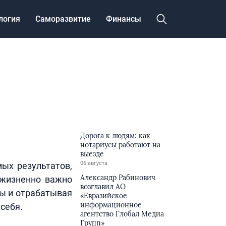
логия
Саморазвитие
Финансы
Дорога к людям: как
нотариусы работают на
выезде
06 августа
ых результатов,
Александр Рабинович
 жизненно важно
возглавил АО
сы и отрабатывая
«Евразийское
информационное
себя.
агентство Глобал Медиа
Групп»