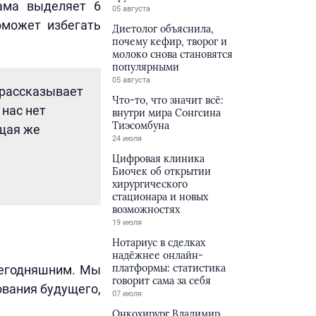
лама выделяет 6
05 августа
оможет избегать
Диетолог объяснила,
почему кефир, творог и
молоко снова становятся
популярными
05 августа
 рассказывает
Что-то, что значит всё:
 нас нет
внутри мира Сонгсина
Тиэсомбуна
ящая же
24 июля
Цифровая клиника
Биочек об открытии
хирургического
стационара и новых
возможностях
19 июля
Нотариус в сделках
надёжнее онлайн-
платформы: статистика
сегодняшним. Мы
говорит сама за себя
ования будущего,
07 июля
Онкохирург Владимир