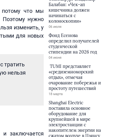
Балабан: «Чек-ап
кишечника должен
, потому что мы
начинаться с
. Поэтому нужно
колоноскопии»
льзя изменить, у
06 июля
ытыми для новых
Фонд Есенова
определил получателей
студенческой
стипендии на 2026 год
04 июня
ас тратить
TUMI представляет
«средиземноморский
рую нельзя
отдых», отмечая
очарование побережья и
простоту путешествий
18 марта
Shanghai Electric
поставила основное
оборудование для
крупнейшей в мире
электростанции с
накопителем энергии на
м и заключается
сжатом воздухе в Цзянсу