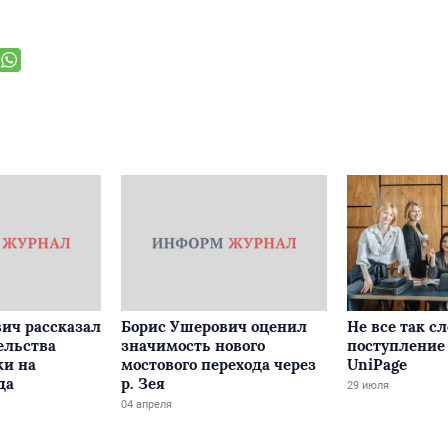
ич рассказал
Борис Ушерович оценил
Не все так с
ельства
значимость нового
поступление 
ки на
мостового перехода через
UniPage
да
р. Зея
29 июля
04 апреля