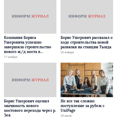
Компания Бориса
Борис Ушерович рассказал о
Ушеровича успешно
ходе строительства новой
завершила строительство
развязки на станции Тында
нового ж/д моста в
20 января
Забайкалье
17 ноября
Борис Ушерович оценил
Не все так сложно:
значимость нового
поступление за рубеж с
мостового перехода через р.
UniPage
Зея
29 июля