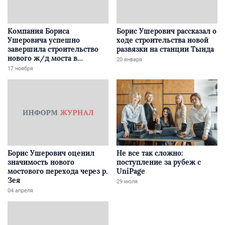
Компания Бориса
Борис Ушерович рассказал о
Ушеровича успешно
ходе строительства новой
завершила строительство
развязки на станции Тында
нового ж/д моста в
20 января
Забайкалье
17 ноября
Борис Ушерович оценил
Не все так сложно:
значимость нового
поступление за рубеж с
мостового перехода через р.
UniPage
Зея
29 июля
04 апреля