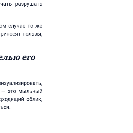
ачать разрушать
ом случае то же
приносят пользы,
елью его
изуализировать,
х — это мыльный
дходящий облик,
ься.