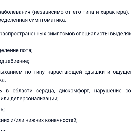
заболевания (независимо от его типа и характера),
ределенная симптоматика.
 распространенных симптомов специалисты выделяю
еление пота;
рдцебиение;
ыханием по типу нарастающей одышки и ощущен
ха;
ь в области сердца, дискомфорт, нарушение с
 или деперсонализации;
ь;
них и/или нижних конечностей;
ие;