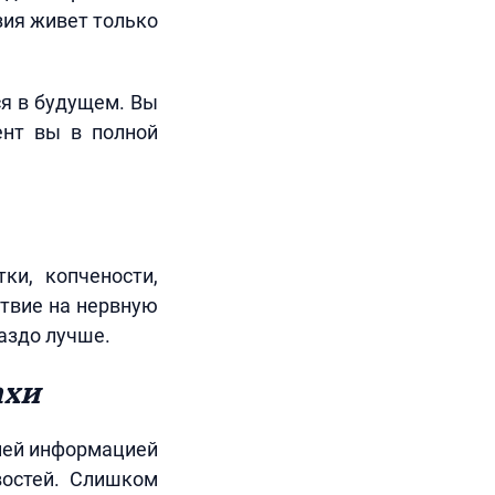
зия живет только
ся в будущем. Вы
ент вы в полной
ки, копчености,
твие на нервную
раздо лучше.
ахи
шней информацией
востей. Слишком