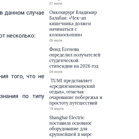
07 июля
 в данном случае
Онкохирург Владимир
Балабан: «Чек-ап
кишечника должен
начинаться с
колоноскопии»
т несколько:
06 июля
Фонд Есенова
определил получателей
студенческой
стипендии на 2026 год
04 июня
ия того, что не
TUMI представляет
«средиземноморский
отдых», отмечая
ознания по типу
очарование побережья и
простоту путешествий
18 марта
Shanghai Electric
поставила основное
оборудование для
крупнейшей в мире