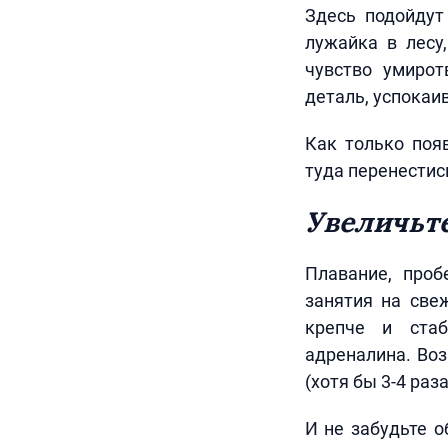
Здесь подойдут
лужайка в лесу
чувство умирот
деталь, успока
Как только поя
туда перенестис
Увеличьте
Плавание, проб
занятия на све
крепче и стаб
адреналина. Воз
(хотя бы 3-4 раз
И не забудьте о