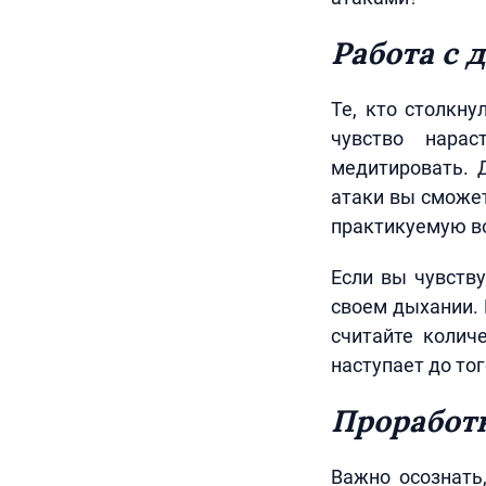
Работа с
Те, кто столкну
чувство нара
медитировать. 
атаки вы сможет
практикуемую во
Если вы чувству
своем дыхании.
считайте колич
наступает до тог
Проработк
Важно осознать,