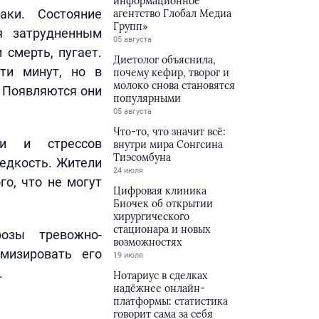
информационное
аки. Состояние
агентство Глобал Медиа
Групп»
я затрудненным
05 августа
 смерть, пугает.
Диетолог объяснила,
ти минут, но в
почему кефир, творог и
молоко снова становятся
. Появляются они
популярными
05 августа
Что-то, что значит всё:
ии и стрессов
внутри мира Сонгсина
Тиэсомбуна
едкость. Жители
24 июля
го, что не могут
Цифровая клиника
Биочек об открытии
хирургического
стационара и новых
розы тревожно-
возможностях
мизировать его
19 июля
.
Нотариус в сделках
надёжнее онлайн-
платформы: статистика
говорит сама за себя