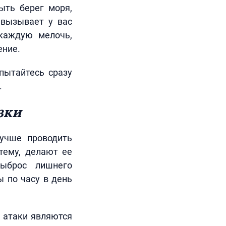
ыть берег моря,
 вызывает у вас
 каждую мелочь,
ение.
пытайтесь сразу
.
зки
лучше проводить
тему, делают ее
выброс лишнего
ы по часу в день
е атаки являются