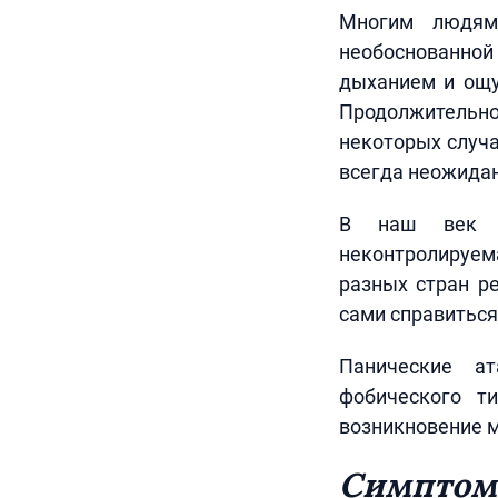
Многим людям 
необоснованно
дыханием и ощущ
Продолжительн
некоторых случа
всегда неожидан
В наш век по
неконтролируем
разных стран ре
сами справиться 
Панические ат
фобического т
возникновение м
Симптомы