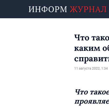
Что так
каким о
справит
11 августа 2022, 1:34
Что такое
проявляе