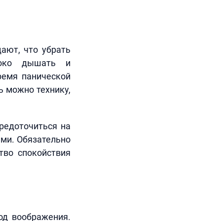
дают, что убрать
боко дышать и
ремя панической
ь можно технику,
средоточиться на
ми. Обязательно
тво спокойствия
лод воображения.