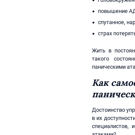
повышение АД 
спутанное, на
страх потерят
Жить в постоян
такого состоя
паническими ат
Как само
паничес
Достоинство упр
в их доступност
специалистов, 
атаками?