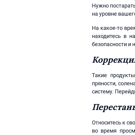
Нужно постарать
на уровне вашег
На какое-то вре
находитесь в н
безопасности и 
Коррекци
Такие продукты
пряности, соле
систему. Перейд
Перестань
Относитесь к св
во время просм