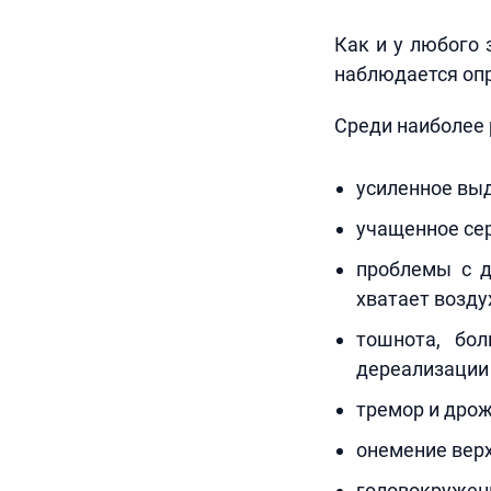
Как и у любого 
наблюдается оп
Среди наиболее
усиленное выд
учащенное се
проблемы с д
хватает возду
тошнота, бол
дереализации
тремор и дрож
онемение верх
головокружен