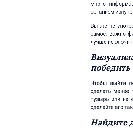
много информац
организм изнутр
Вы же не употр
самое. Важно фи
лучше исключить
Визуализа
победить
Чтобы выйти по
сделать менее 
пузырь или на 
сделайте его та
Найдите д