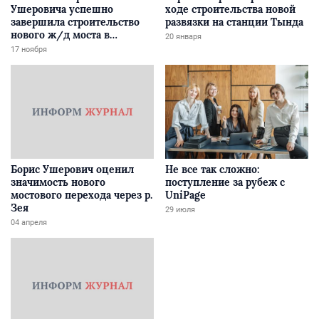
Ушеровича успешно
ходе строительства новой
завершила строительство
развязки на станции Тында
нового ж/д моста в
20 января
Забайкалье
17 ноября
Борис Ушерович оценил
Не все так сложно:
значимость нового
поступление за рубеж с
мостового перехода через р.
UniPage
Зея
29 июля
04 апреля