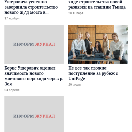
Ушеровича успешно
ходе строительства новой
завершила строительство
развязки на станции Тында
нового ж/д моста в
20 января
Забайкалье
17 ноября
Борис Ушерович оценил
Не все так сложно:
значимость нового
поступление за рубеж с
мостового перехода через р.
UniPage
Зея
29 июля
04 апреля