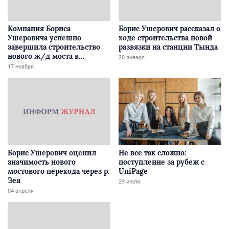
Компания Бориса
Борис Ушерович рассказал о
Ушеровича успешно
ходе строительства новой
завершила строительство
развязки на станции Тында
нового ж/д моста в
20 января
Забайкалье
17 ноября
Борис Ушерович оценил
Не все так сложно:
значимость нового
поступление за рубеж с
мостового перехода через р.
UniPage
Зея
29 июля
04 апреля