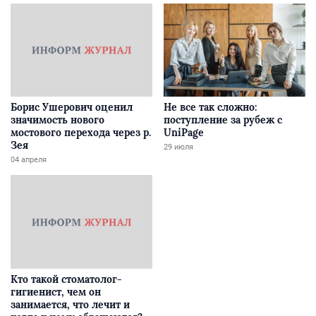
Борис Ушерович оценил
Не все так сложно:
значимость нового
поступление за рубеж с
мостового перехода через р.
UniPage
Зея
29 июля
04 апреля
Кто такой стоматолог-
гигиенист, чем он
занимается, что лечит и