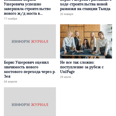
Ушеровича успешно
ходе строительства новой
завершила строительство
развязки на станции Тында
нового ж/д моста в
20 января
Забайкалье
17 ноября
Борис Ушерович оценил
Не все так сложно:
значимость нового
поступление за рубеж с
мостового перехода через р.
UniPage
Зея
29 июля
04 апреля