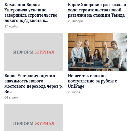
Компания Бориса
Борис Ушерович рассказал о
Ушеровича успешно
ходе строительства новой
завершила строительство
развязки на станции Тында
нового ж/д моста в
20 января
Забайкалье
17 ноября
Борис Ушерович оценил
Не все так сложно:
значимость нового
поступление за рубеж с
мостового перехода через р.
UniPage
Зея
29 июля
04 апреля