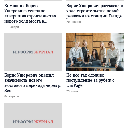
Компания Бориса
Борис Ушерович рассказал о
Ушеровича успешно
ходе строительства новой
завершила строительство
развязки на станции Тында
нового ж/д моста в
20 января
Забайкалье
17 ноября
Борис Ушерович оценил
Не все так сложно:
значимость нового
поступление за рубеж с
мостового перехода через р.
UniPage
Зея
29 июля
04 апреля