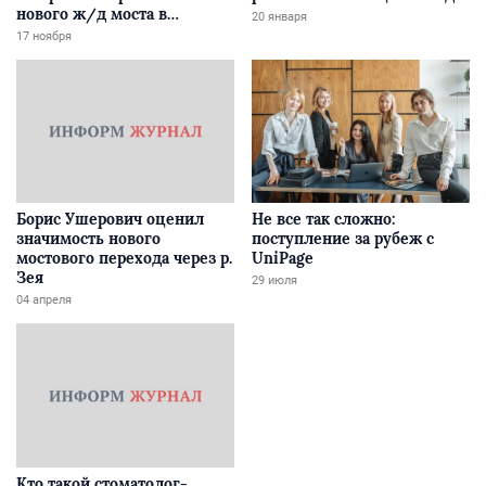
нового ж/д моста в
20 января
Забайкалье
17 ноября
Борис Ушерович оценил
Не все так сложно:
значимость нового
поступление за рубеж с
мостового перехода через р.
UniPage
Зея
29 июля
04 апреля
Кто такой стоматолог-