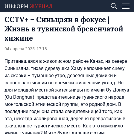
CCTV+ – Синьцзян в фокусе |
Жизнь в тувинской бревенчатой
хижине
04 апреля 2025, 17:18
Притаившаяся в живописном районе Канас, на севере
Синьцзяна, тихая деревушка Хэму напоминает сцену
из сказки – туманное утро, деревянные домики и
словно застывший во времени жизненный уклад. Но
для молодой местной жительницы по имени Оу Донхуа
(Ou Donghua), представительнице тувинского народа
монгольской этнической группы, это родной дом. В
последние годы она стала свидетельницей того, как
эта, некогда изолированная, деревня превратилась в
оживленное туристическое место. Как это изменило
жизнь тувинцев? И что будет дальше с этим