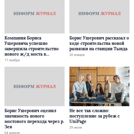
Компания Бориса
Борис Ушерович рассказал о
Ушеровича успешно
ходе строительства новой
завершила строительство
развязки на станции Тында
нового ж/д моста в
20 января
Забайкалье
17 ноября
Борис Ушерович оценил
Не все так сложно:
значимость нового
поступление за рубеж с
мостового перехода через р.
UniPage
Зея
29 июля
04 апреля