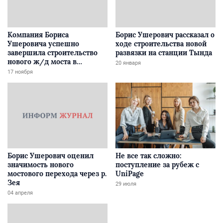
Компания Бориса
Борис Ушерович рассказал о
Ушеровича успешно
ходе строительства новой
завершила строительство
развязки на станции Тында
нового ж/д моста в
20 января
Забайкалье
17 ноября
Борис Ушерович оценил
Не все так сложно:
значимость нового
поступление за рубеж с
мостового перехода через р.
UniPage
Зея
29 июля
04 апреля