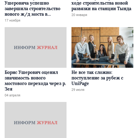
Ушеровича успешно
ходе строительства новой
завершила строительство
развязки на станции Тында
нового ж/д моста в
20 января
Забайкалье
17 ноября
Борис Ушерович оценил
Не все так сложно:
значимость нового
поступление за рубеж с
мостового перехода через р.
UniPage
Зея
29 июля
04 апреля