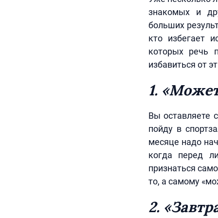
знакомых и др
больших результ
кто избегает и
которых речь п
избавиться от э
1. «Може
Вы оставляете с
пойду в спортз
месяце надо нач
когда перед л
признаться само
то, а самому «м
2. «Завтр