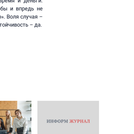
время и деньги.
обы и впредь не
о». Воля случая –
тойчивость – да.