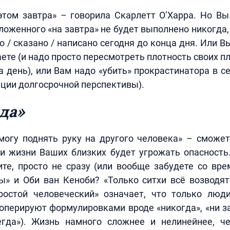
этом завтра» – говорила Скарлетт О’Харра. Но Вы
ложенного «на завтра» не будет выполнено никогда,
о / сказано / написано сегодня до конца дня. Или 
аете (и надо просто пересмотреть плотность своих пл
а день), или Вам надо «убить» прокрастинатора в се
иции долгосрочной перспективы).
да»
могу поднять руку на другого человека» – сможет
и жизни Ваших близких будет угрожать опасность.
те, просто не сразу (или вообще забудете со вр
ы» и Оби ван Кеноби? «Только ситхи всё возводят
ростой человеческий» означает, что только люд
перируют формулировками вроде «никогда», «ни за
сегда»). Жизнь намного сложнее и нелинейнее, ч