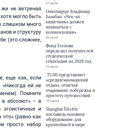
07 июля
 же не ветреная
Онкохирург Владимир
 хотя могло быть
Балабан: «Чек-ап
кишечника должен
Вы слишком много
начинаться с
анов и структуру
колоноскопии»
06 июля
бе (это сложнее,
Фонд Есенова
определил получателей
студенческой
стипендии на 2026 год
04 июня
TUMI представляет
е, еще как, если
«средиземноморский
 «Никогда ей не
отдых», отмечая
очарование побережья и
еменем). Помните
простоту путешествий
 в абсолют» – в
18 марта
и эгоистичные и
Shanghai Electric
поставила основное
 что» (равно как
оборудование для
ем просто набор
крупнейшей в мире