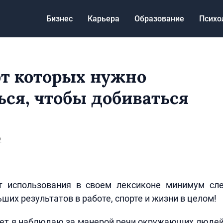
Бизнес
Карьера
Образование
Психо
 от которых нужно
ься, чтобы добиваться
2
ет использования в своем лексиконе минимум сл
ших результатов в работе, спорте и жизни в целом!
ет я наблюдаю за манерой речи окружающих людей: