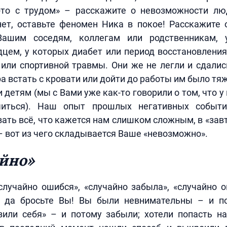
то с трудом» – расскажите о невозможности л
ет, оставьте феномен Ника в покое! Расскажите 
Вашим соседям, коллегам или родственникам, 
цем, у которых диабет или период восстановлени
или спортивной травмы. Они же не легли и сдалис
тра встать с кровати или дойти до работы им было тя
 детям (мы с Вами уже как-то говорили о том, что у
читься). Наш опыт прошлых негативных событи
ать всё, что кажется нам слишком сложным, в «завт
 – вот из чего складывается Ваше «невозможно».
айно»
лучайно ошибся», «случайно забыла», «случайно 
 да бросьте Вы! Вы были невнимательны – и п
зили себя» – и потому забыли; хотели попасть н