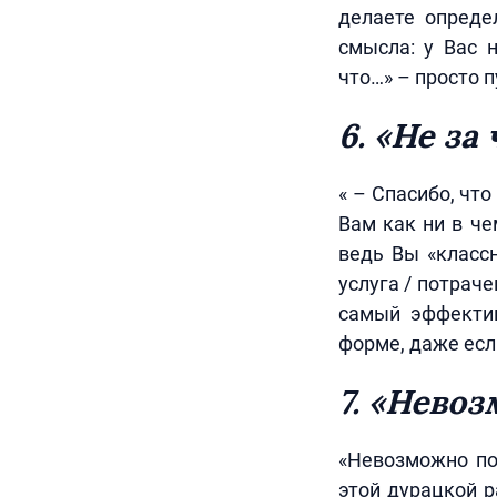
делаете опреде
смысла: у Вас 
что…» – просто п
6. «Не за 
« – Спасибо, что
Вам как ни в че
ведь Вы «классн
услуга / потрач
самый эффектив
форме, даже есл
7. «Нево
«Невозможно пох
этой дурацкой р