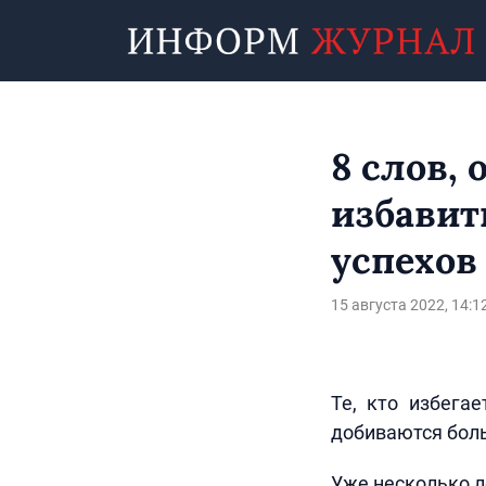
8 слов,
избавит
успехов
15 августа 2022, 14:1
Те, кто избега
добиваются боль
Уже несколько л