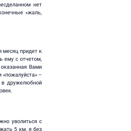
несделанном нет
конечные «жаль,
тя месяц придет к
ь ему с отчетом,
: оказанная Вами
и «пожалуйста» –
ь в дружелюбной
овек.
ожно уволиться с
жать 5 км, я без