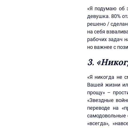
«Я подумаю об 
девушка. 80% от
решено / сделан
на себя взвалив
рабочих задач н
но важнее с поз
3. «Никог
«Я никогда не с
Вашей жизни ил
прощу» – прости
«Звездные войн
переводе на «п
самодовольные о
«всегда», «нав