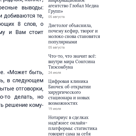
информационное
агентство Глобал Медиа
ресные выводы:
Групп»
и добиваются те,
05 августа
ующих 8 слов, о
Диетолог объяснила,
почему кефир, творог и
ему и Вам стоит
молоко снова становятся
популярными
05 августа
Что-то, что значит всё:
внутри мира Сонгсина
Тиэсомбуна
ие. «Может быть,
24 июля
ть, в следующем
Цифровая клиника
Биочек об открытии
рытые отговорки,
хирургического
-то делать, но
стационара и новых
возможностях
ть решение кому-
19 июля
Нотариус в сделках
надёжнее онлайн-
платформы: статистика
говорит сама за себя