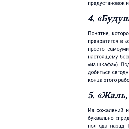
предустановок и 
4. «Буду
Понятие, которо
превратится в «
просто самоуми
настоящему бесп
«из шкафа»). По
добиться сегодн
конца этого рабо
5. «Жаль,
Из сожалений н
буквально «при
полгода назад;