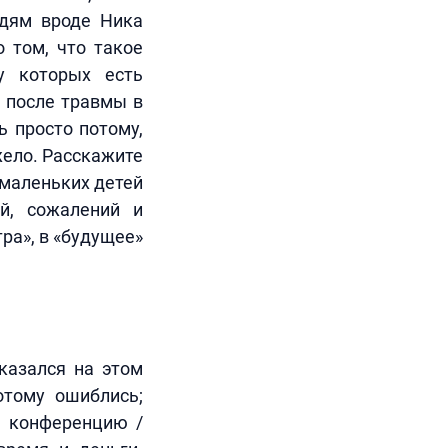
юдям вроде Ника
о том, что такое
у которых есть
я после травмы в
ь просто потому,
жело. Расскажите
 маленьких детей
й, сожалений и
ра», в «будущее»
оказался на этом
отому ошиблись;
а конференцию /