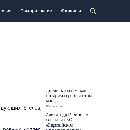
логия
Саморазвитие
Финансы
Дорога к людям: как
нотариусы работают на
выезде
06 августа
едующих 8 слов,
Александр Рабинович
возглавил АО
«Евразийское
 родных, коллег,