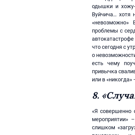
одышки и хожу-
Вуйчича… хотя н
«невозможно» 
проблемы с серд
автокатастрофе 
что сегодня с у
о невозможности
есть чему поу
привычка свалив
или в «никогда»
8. «Случ
«Я совершенно с
мероприятии» –
слишком «загру