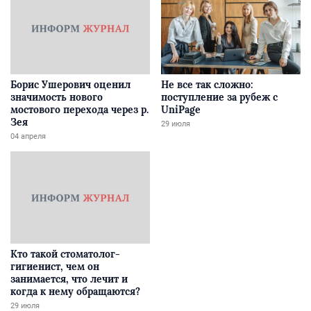
Борис Ушерович оценил
Не все так сложно:
значимость нового
поступление за рубеж с
мостового перехода через р.
UniPage
Зея
29 июля
04 апреля
Кто такой стоматолог-
гигиенист, чем он
занимается, что лечит и
когда к нему обращаются?
29 июля