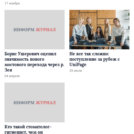
Забайкалье
17 ноября
Борис Ушерович оценил
Не все так сложно:
значимость нового
поступление за рубеж с
мостового перехода через р.
UniPage
Зея
29 июля
04 апреля
Кто такой стоматолог-
гигиенист, чем он