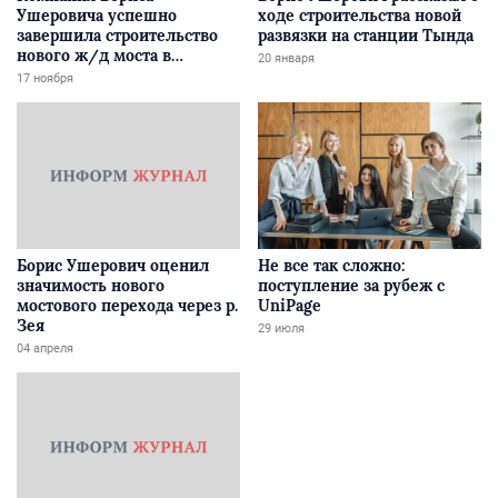
Ушеровича успешно
ходе строительства новой
завершила строительство
развязки на станции Тында
нового ж/д моста в
20 января
Забайкалье
17 ноября
Борис Ушерович оценил
Не все так сложно:
значимость нового
поступление за рубеж с
мостового перехода через р.
UniPage
Зея
29 июля
04 апреля