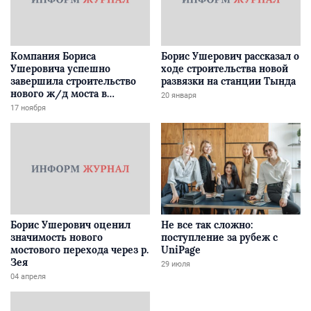
Компания Бориса
Борис Ушерович рассказал о
Ушеровича успешно
ходе строительства новой
завершила строительство
развязки на станции Тында
нового ж/д моста в
20 января
Забайкалье
17 ноября
Борис Ушерович оценил
Не все так сложно:
значимость нового
поступление за рубеж с
мостового перехода через р.
UniPage
Зея
29 июля
04 апреля