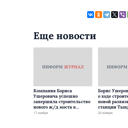
Еще новости
Компания Бориса
Борис Ушеров
Ушеровича успешно
о ходе строит
завершила строительство
новой развяз
нового ж/д моста в
станции Тын
Забайкалье
17 ноября
20 января