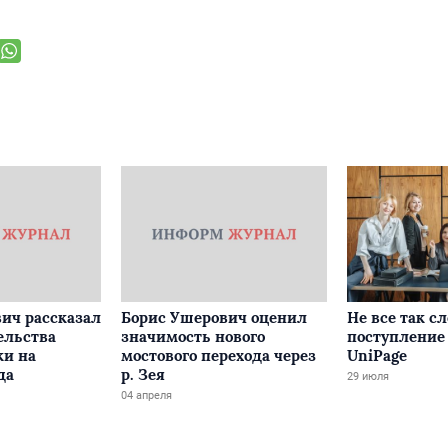
ич рассказал
Борис Ушерович оценил
Не все так с
ельства
значимость нового
поступление 
ки на
мостового перехода через
UniPage
да
р. Зея
29 июля
04 апреля