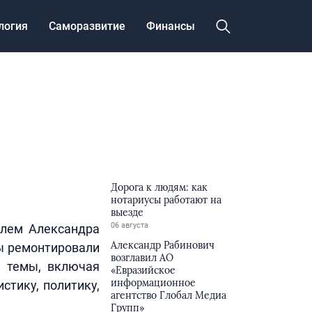
логия
Саморазвитие
Финансы
Дорога к людям: как
нотариусы работают на
выезде
06 августа
елем Александра
Александр Рабинович
ы ремонтировали
возглавил АО
е темы, включая
«Евразийское
информационное
истику, политику,
агентство Глобал Медиа
Групп»