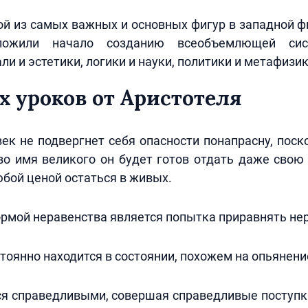
ой из самых важных и основных фигур в западной 
оложили начало созданию всеобъемлющей сис
и и эстетики, логики и науки, политики и метафизик
х уроков от Аристотеля
к не подвергнет себя опасности понапрасну, поск
во имя великого он будет готов отдать даже свою 
бой ценой остаться в живых.
рмой неравенства является попытка приравнять не
оянно находится в состоянии, похожем на опьянени
я справедливыми, совершая справедливые поступк