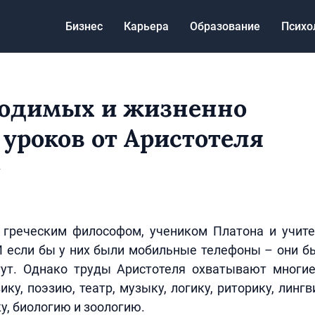
Бизнес
Карьера
Образование
Психо
ходимых и жизненно
уроков от Аристотеля
4
 греческим философом, учеником Платона и учит
И если бы у них были мобильные телефоны – они б
 тут. Однако труды Аристотеля охватывают многи
ку, поэзию, театр, музыку, логику, риторику, лингв
у, биологию и зоологию.