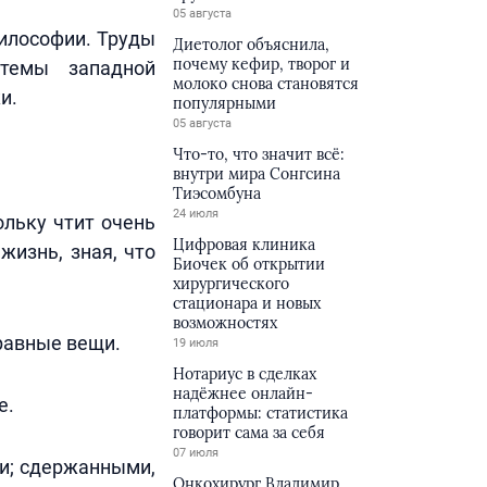
05 августа
философии. Труды
Диетолог объяснила,
почему кефир, творог и
темы западной
молоко снова становятся
и.
популярными
05 августа
Что-то, что значит всё:
внутри мира Сонгсина
Тиэсомбуна
24 июля
ольку чтит очень
Цифровая клиника
жизнь, зная, что
Биочек об открытии
хирургического
стационара и новых
возможностях
равные вещи.
19 июля
Нотариус в сделках
надёжнее онлайн-
е.
платформы: статистика
говорит сама за себя
07 июля
и; сдержанными,
Онкохирург Владимир