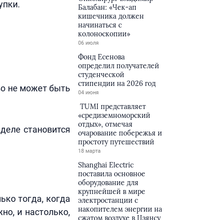
упки.
Балабан: «Чек-ап
кишечника должен
начинаться с
колоноскопии»
06 июля
Фонд Есенова
определил получателей
студенческой
стипендии на 2026 год
во не может быть
04 июня
TUMI представляет
«средиземноморский
отдых», отмечая
 деле становится
очарование побережья и
простоту путешествий
18 марта
Shanghai Electric
поставила основное
оборудование для
крупнейшей в мире
ько тогда, когда
электростанции с
накопителем энергии на
жно, и настолько,
сжатом воздухе в Цзянсу