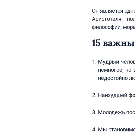
Он является одн
Аристотеля п
философии, морал
15 важны
Мудрый челове
немногое; но 
недостойно лю
Наихудшей фо
Молодежь пост
Мы становимс