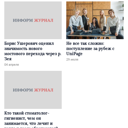
Борис Ушерович оценил
Не все так сложно:
значимость нового
поступление за рубеж с
мостового перехода через р.
UniPage
Зея
29 июля
04 апреля
Кто такой стоматолог-
гигиенист, чем он
занимается, что лечит и