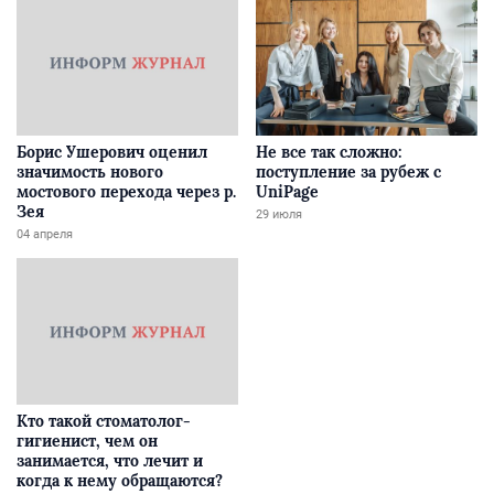
Борис Ушерович оценил
Не все так сложно:
значимость нового
поступление за рубеж с
мостового перехода через р.
UniPage
Зея
29 июля
04 апреля
Кто такой стоматолог-
гигиенист, чем он
занимается, что лечит и
когда к нему обращаются?