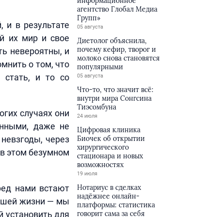
информационное
агентство Глобал Медиа
Групп»
 и в результате
05 августа
й их мир и свое
Диетолог объяснила,
почему кефир, творог и
ть невероятны, и
молоко снова становятся
мнить о том, что
популярными
 стать, и то со
05 августа
Что-то, что значит всё:
внутри мира Сонгсина
Тиэсомбуна
огих случаях они
24 июля
янными, даже не
Цифровая клиника
 невзгоды, через
Биочек об открытии
хирургического
 в этом безумном
стационара и новых
возможностях
19 июля
еред нами встают
Нотариус в сделках
надёжнее онлайн-
ашей жизни — мы
платформы: статистика
й установить для
говорит сама за себя