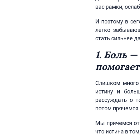
вас рамки, осла
И поэтому в сег
легко забывающ
стать сильнее д
1. Боль —
помогает
Слишком много 
истину и боль
рассуждать о т
потом прячемся о
Мы прячемся от
что истина в то