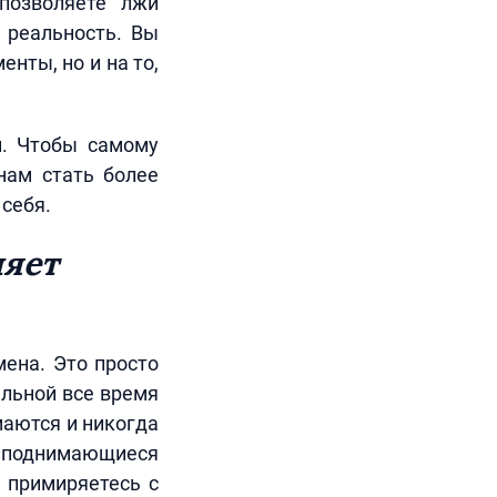
позволяете лжи
 реальность. Вы
нты, но и на то,
н. Чтобы самому
нам стать более
себя.
ляет
мена. Это просто
ельной все время
маются и никогда
то поднимающиеся
ы примиряетесь с