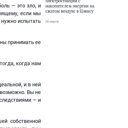
электростанции с
оль — это зло, и
накопителем энергии на
сжатом воздухе в Цзянсу
оящему, если мы
м нужно испытать
06 марта
жны принимать ее
тогда, когда нам
еальной, и в ней
евозможно. Вы не
оследствиями — и
шей собственной