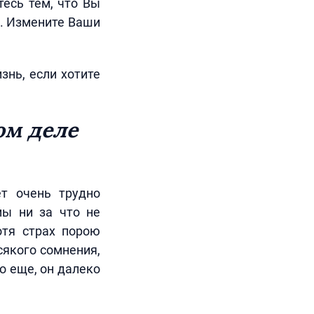
тесь тем, что Вы
о. Измените Ваши
нь, если хотите
ом деле
т очень трудно
мы ни за что не
отя страх порою
сякого сомнения,
о еще, он далеко