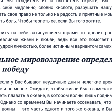
сли Вы стыдитесь их и пытаетесь скрыть, Вы 
в себе медленно, словно кислоте, разрушать Вашу
ть свое право не только на радость и приятные моме
ь боль. Чтобы терпеть ее, если Вы того хотите.
сить на себе затянувшиеся шрамы от давних ра
реалиями жизни и любви, ведь все это помогает 
мудрой личностью, более истинным вариантом самих 
льное мировоззрение опреде
 победу
если у Вас бывают неудачные дни и нелегкие вре
е и не менее. Ожидать, чтобы жизнь была замечат
теть плавать в океане, в котором волны лишь подни
 Однако со временем Вы начинаете осознавать, ч
волны — это часть одного и того же океана, и В