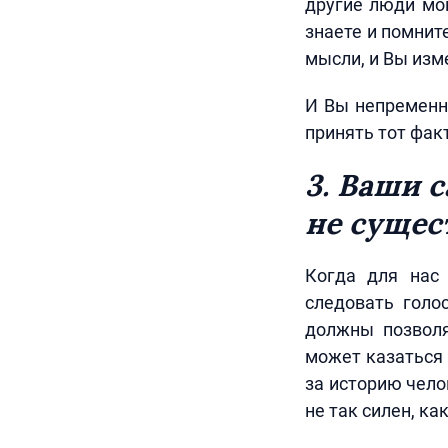
другие люди мог
знаете и помнит
мысли, и Вы изм
И Вы непременн
принять тот факт
3. Ваши 
не сущес
Когда для нас
следовать голо
должны позволя
может казаться 
за историю чело
не так силен, ка