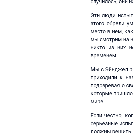
случилось, они н
Эти люди испыт
этого обрели у
место в нем, ка
мы смотрим на н
никто из них н
временем.
Мы с Эйнджел ра
приходили к на
подозревая о св
которые пришлос
мире.
Если честно, ко
серьезные испы
должны решить, 