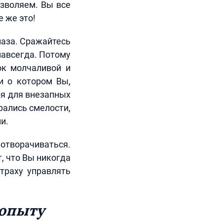
озволяем. Вы все
 же это!
лаза. Сражайтесь
навсегда. Потому
ок молчаливой и
и о котором Вы,
бя для внезапных
рались смелости,
и.
отворачиваться.
т, что Вы никогда
страху управлять
 опыту