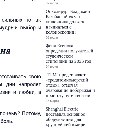
07 июля
Онкохирург Владимир
Балабан: «Чек-ап
 сильных, но так
кишечника должен
 мудрый выбор и
начинаться с
колоноскопии»
06 июля
Фонд Есенова
она
определил получателей
студенческой
стипендии на 2026 год
04 июня
TUMI представляет
отстаивать свою
«средиземноморский
ы дни напролет
отдых», отмечая
очарование побережья и
изни и любви, а
простоту путешествий
18 марта
Shanghai Electric
почему? Потому,
поставила основное
оборудование для
 боль.
крупнейшей в мире