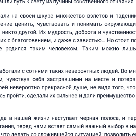
ашли путь к свету из пучины собственного отчаяния.
али на своей шкуре множество взлетов и падений,
мение ценить, чувствовать и понимать окружающи
к никто другой. Их мудрость, доброта и чувственнос
их с благоговением, и даже с завистью… Но стоит по
е родился таким человеком. Таким можно лишь
ботали с сотнями таких невероятных людей. Во мн
м, чувствуя себя застрявшими на месте и потер
оей невероятно прекрасной душе, не видя того, что
ь пройти, сделали их сильнее и дали преимущество
гда в нашей жизни наступает черная полоса, и п
тания, перед нами встает самый важный выбор в н
что делать со сложившейся ситуацией: позволить е