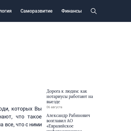
логия
Саморазвитие
Финансы
Дорога к людям: как
нотариусы работают на
выезде
06 августа
юди, которых Вы
Александр Рабинович
нают, что такое
возглавил АО
а все, что с ними
«Евразийское