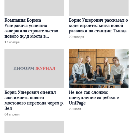
Компания Бориса
Борис Ушерович рассказал о
Ушеровича успешно
ходе строительства новой
завершила строительство
развязки на станции Тында
нового ж/д моста в
20 января
Забайкалье
17 ноября
Борис Ушерович оценил
Не все так сложно:
значимость нового
поступление за рубеж с
мостового перехода через р.
UniPage
Зея
29 июля
04 апреля